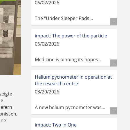
06/02/2026
The “Under Sleeper Pads…
Details
impact: The power of the particle
06/02/2026
Medicine is pinning its hopes…
Details
Helium pycnometer in operation at
the research centre
03/20/2026
 zeigte
ie
iefern
A new helium pycnometer was…
bnissen,
Details
ine
impact: Two in One