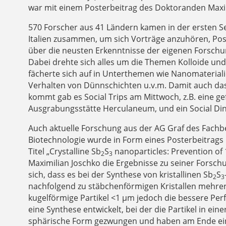
war mit einem Posterbeitrag des Doktoranden Maxim
570 Forscher aus 41 Ländern kamen in der ersten 
Italien zusammen, um sich Vorträge anzuhören, Po
über die neusten Erkenntnisse der eigenen Forsch
Dabei drehte sich alles um die Themen Kolloide un
fächerte sich auf in Unterthemen wie Nanomaterial
Verhalten von Dünnschichten u.v.m. Damit auch das
kommt gab es Social Trips am Mittwoch, z.B. eine ge
Ausgrabungsstätte Herculaneum, und ein Social Di
Auch aktuelle Forschung aus der AG Graf des Fachb
Biotechnologie wurde in Form eines Posterbeitrags
Titel „Crystalline Sb
S
nanoparticles: Prevention of 
2
3
Maximilian Joschko die Ergebnisse zu seiner Forschu
sich, dass es bei der Synthese von kristallinen Sb
S
2
3
nachfolgend zu stäbchenförmigen Kristallen mehre
kugelförmige Partikel <1 µm jedoch die bessere Pe
eine Synthese entwickelt, bei der die Partikel in ei
sphärische Form gezwungen und haben am Ende ein