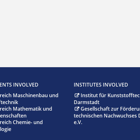
ENTS INVOLVED
INSTITUTES INVOLVED
reich Maschinenbau und
Institut für Kunststoffte
ftechnik
Darmstadt
reich Mathematik und
Gesellschaft zur Förder
enschaften
technischen Nachwuchses 
reich Chemie- und
e.V.
logie