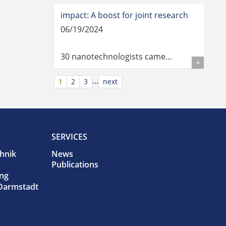
impact: A boost for joint research
06/19/2024
30 nanotechnologists came…
Details
…
1
2
3
next
SERVICES
chnik
News
Publications
ung
Darmstadt