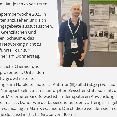
ilian Joschko vertreten.
Septemberwoche 2023 in
ster anzusehen und sich
ungsgebiete auszutauschen.
d Grenzflächen und
ien, Schäume, das
 Networking nicht zu
führte Tour zur
nner am Donnerstag.
ereichs Chemie- und
 präsentiert. Unter dem
1D growth“ stellte
ng zum Halbleitermaterial Antimon(III)sulfid (Sb
S
) vor. So
2
3
-Nanopartikeln zu einer amorphen Zwischenstufe kommt, d
rer Mikrometer Größe wächst. In der späteren Anwendung l
rformance. Daher wurde, basierend auf den vorherigen Erge
ner wachsartigen Matrix wachsen. Durch diese werden sie in e
e durchschnittliche Größe von 400 nm.