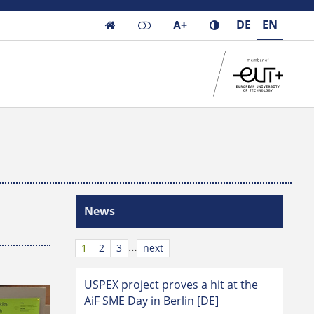
DE
EN
A+

News
…
1
2
3
next
USPEX project proves a hit at the
AiF SME Day in Berlin [DE]