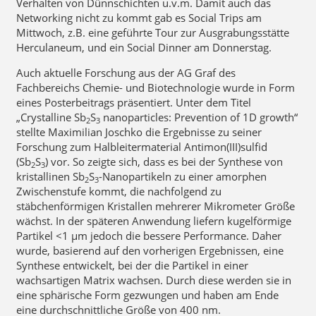
Verhalten von Dünnschichten u.v.m. Damit auch das
Networking nicht zu kommt gab es Social Trips am
Mittwoch, z.B. eine geführte Tour zur Ausgrabungsstätte
Herculaneum, und ein Social Dinner am Donnerstag.
Auch aktuelle Forschung aus der AG Graf des
Fachbereichs Chemie- und Biotechnologie wurde in Form
eines Posterbeitrags präsentiert. Unter dem Titel
„Crystalline Sb
S
nanoparticles: Prevention of 1D growth“
2
3
stellte Maximilian Joschko die Ergebnisse zu seiner
Forschung zum Halbleitermaterial Antimon(III)sulfid
(Sb
S
) vor. So zeigte sich, dass es bei der Synthese von
2
3
kristallinen Sb
S
-Nanopartikeln zu einer amorphen
2
3
Zwischenstufe kommt, die nachfolgend zu
stäbchenförmigen Kristallen mehrerer Mikrometer Größe
wächst. In der späteren Anwendung liefern kugelförmige
Partikel <1 µm jedoch die bessere Performance. Daher
wurde, basierend auf den vorherigen Ergebnissen, eine
Synthese entwickelt, bei der die Partikel in einer
wachsartigen Matrix wachsen. Durch diese werden sie in
eine sphärische Form gezwungen und haben am Ende
eine durchschnittliche Größe von 400 nm.