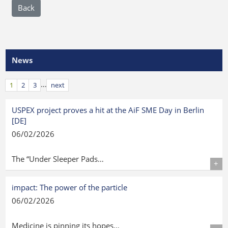
Back
News
…
1
2
3
next
USPEX project proves a hit at the AiF SME Day in Berlin
[DE]
06/02/2026
The “Under Sleeper Pads…
Details
impact: The power of the particle
06/02/2026
Medicine is pinning its hopes…