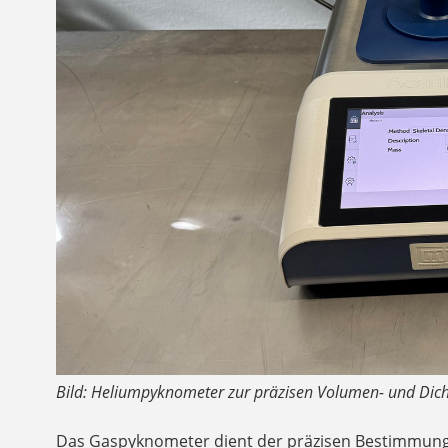
Bild: Heliumpyknometer zur präzisen Volumen- und Dich
Das Gaspyknometer dient der präzisen Bestimmung 