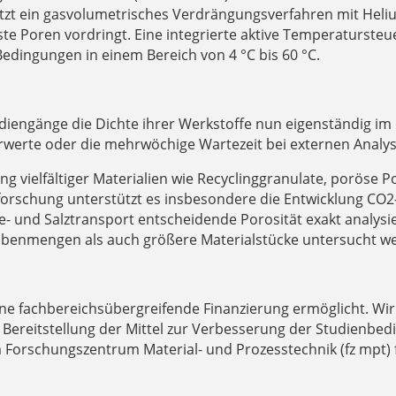
utzt ein gasvolumetrisches Verdrängungsverfahren mit Heli
ste Poren vordringt. Eine integrierte aktive Temperaturste
dingungen in einem Bereich von 4 °C bis 60 °C.
diengänge die Dichte ihrer Werkstoffe nun eigenständig im
turwerte oder die mehrwöchige Wartezeit bei externen Analy
ng vielfältiger Materialien wie Recyclinggranulate, poröse 
fforschung unterstützt es insbesondere die Entwicklung CO2
e- und Salztransport entscheidende Porosität exakt analysi
obenmengen als auch größere Materialstücke untersucht w
ine fachbereichsübergreifende Finanzierung ermöglicht. Wi
Bereitstellung der Mittel zur Verbesserung der Studienbe
 Forschungszentrum Material- und Prozesstechnik (fz mpt) f