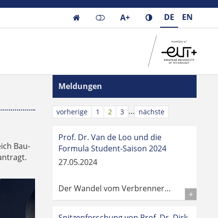
DE
EN
A+

Meldungen
…
vorherige
1
2
3
nächste
Prof. Dr. Van de Loo und die
ich Bau-
Formula Student-Saison 2024
ntragt.
27.05.2024
Der Wandel vom Verbrenner…
Details
Spitzenforschung von Prof. Dr. Dirk