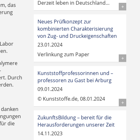
Derzeit leben in Deutschland…
um, das
Details
uerung
Neues Prüfkonzept zur
kombinierten Charakterisierung
von Zug- und Druckeigenschaften
 Labor
23.01.2024
sen.
Verlinkung zum Paper
Details
Polymere
-
Kunststoffprofessorinnen und –
ert. Durch
professoren zu Gast bei Arburg
erden.
09.01.2024
© Kunststoffe.de, 08.01.2024
Details
r danken
dingungen
ZukunftsBildung – bereit für die
ür die
Herausforderungen unserer Zeit
14.11.2023